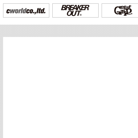
■
24F/W LIGHT DRY購入規約 
■
24F/W UZIP&AZSオーダーシ
AXXE Classic 2024 Spring / 
2024-3-
11
た。
■
24 US Modelのご案内(PDF)
■
24SS KIDSモデル(PDF)
■
24SSオーダーシートダウンロ
AXXE Classic 2023 Fall / Wint
2023-8-7
■
23F/W オーダーシートダウン
AXXE Classic 2023 Spring / S
2023-3-
8
た。
■
23SSオーダーシートダウンロ